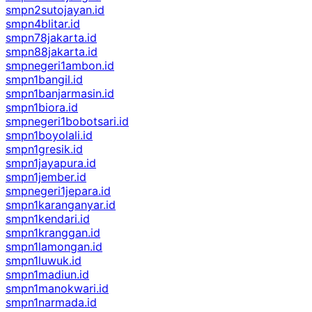
smpn2sutojayan.id
smpn4blitar.id
smpn78jakarta.id
smpn88jakarta.id
smpnegeri1ambon.id
smpn1bangil.id
smpn1banjarmasin.id
smpn1biora.id
smpnegeri1bobotsari.id
smpn1boyolali.id
smpn1gresik.id
smpn1jayapura.id
smpn1jember.id
smpnegeri1jepara.id
smpn1karanganyar.id
smpn1kendari.id
smpn1kranggan.id
smpn1lamongan.id
smpn1luwuk.id
smpn1madiun.id
smpn1manokwari.id
smpn1narmada.id