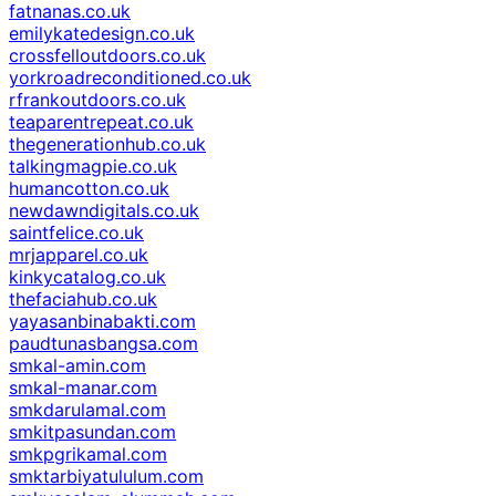
fatnanas.co.uk
emilykatedesign.co.uk
crossfelloutdoors.co.uk
yorkroadreconditioned.co.uk
rfrankoutdoors.co.uk
teaparentrepeat.co.uk
thegenerationhub.co.uk
talkingmagpie.co.uk
humancotton.co.uk
newdawndigitals.co.uk
saintfelice.co.uk
mrjapparel.co.uk
kinkycatalog.co.uk
thefaciahub.co.uk
yayasanbinabakti.com
paudtunasbangsa.com
smkal-amin.com
smkal-manar.com
smkdarulamal.com
smkitpasundan.com
smkpgrikamal.com
smktarbiyatululum.com