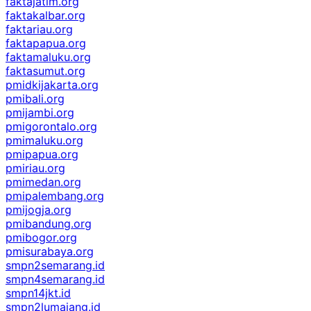
faktajatim.org
faktakalbar.org
faktariau.org
faktapapua.org
faktamaluku.org
faktasumut.org
pmidkijakarta.org
pmibali.org
pmijambi.org
pmigorontalo.org
pmimaluku.org
pmipapua.org
pmiriau.org
pmimedan.org
pmipalembang.org
pmijogja.org
pmibandung.org
pmibogor.org
pmisurabaya.org
smpn2semarang.id
smpn4semarang.id
smpn14jkt.id
smpn2lumajang.id