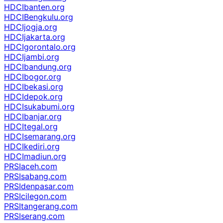
HDCIbanten.org
HDCIBengkulu.org
HDCIjogja.org
HDCIjakarta.org
HDCIgorontalo.org
HDCIjambi.org
HDCIbandung.org
HDCIbogor.org
HDCIbekasi.org
HDCIdepok.org
HDCIsukabumi.org
HDCIbanjar.org
HDCItegal.org
HDCIsemarang.org
HDCIkediri.org
HDCImadiun.org
PRSIaceh.com
PRSIsabang.com
PRSIdenpasar.com
PRSIcilegon.com
PRSItangerang.com
PRSIserang.com