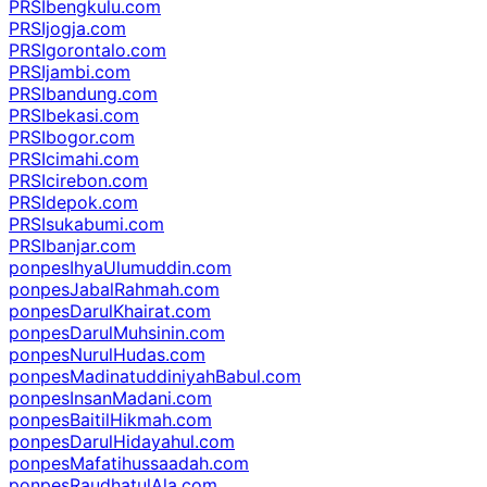
PRSIbengkulu.com
PRSIjogja.com
PRSIgorontalo.com
PRSIjambi.com
PRSIbandung.com
PRSIbekasi.com
PRSIbogor.com
PRSIcimahi.com
PRSIcirebon.com
PRSIdepok.com
PRSIsukabumi.com
PRSIbanjar.com
ponpesIhyaUlumuddin.com
ponpesJabalRahmah.com
ponpesDarulKhairat.com
ponpesDarulMuhsinin.com
ponpesNurulHudas.com
ponpesMadinatuddiniyahBabul.com
ponpesInsanMadani.com
ponpesBaitilHikmah.com
ponpesDarulHidayahul.com
ponpesMafatihussaadah.com
ponpesRaudhatulAla.com