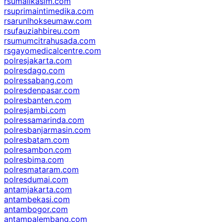
rsumalikasim.com
rsuprimaintimedika.com
rsarunlhokseumaw.com
rsufauziahbireu.com
rsumumcitrahusada.com
rsgayomedicalcentre.com
polresjakarta.com
polresdago.com
polressabang.com
polresdenpasar.com
polresbanten.com
polresjambi.com
polressamarinda.com
polresbanjarmasin.com
polresbatam.com
polresambon.com
polresbima.com
polresmataram.com
polresdumai.com
antamjakarta.com
antambekasi.com
antambogor.com
antampalembang.com