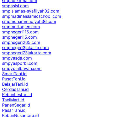
smpadikirma.com
smpasisi.com
smpislamas-syafiiyah02.com
smpmadinaislamicschool.com
smpmuhammadiyah36.com
smpmuttaqien.com
smpnegeri115.com
smpnegeri15.com
smpnegeri265.com
smpnegeri3jakarta.com
smpnegeri73jakarta.com
smpyasda.com
smpyasporbi.com
smpypialbayan.com
SmartTani.id
PusatTani.id
BelajarTani.id
CerdasTani.id
KebunLestari.id
TaniMart.id
PanenSegar.id
PasarTani.id
KebunNusantara.id