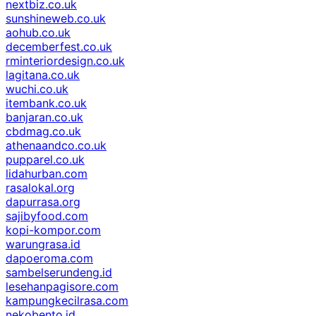
nextbiz.co.uk
sunshineweb.co.uk
aohub.co.uk
decemberfest.co.uk
rminteriordesign.co.uk
lagitana.co.uk
wuchi.co.uk
itembank.co.uk
banjaran.co.uk
cbdmag.co.uk
athenaandco.co.uk
pupparel.co.uk
lidahurban.com
rasalokal.org
dapurrasa.org
sajibyfood.com
kopi-kompor.com
warungrasa.id
dapoeroma.com
sambelserundeng.id
lesehanpagisore.com
kampungkecilrasa.com
nekobento.id