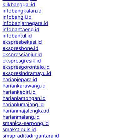
klikbanggai.id
infobangkalan.id
infobangli.id
infobanjarnegara.id
infobantaeng.id
infobantul.id
ekspresbekasi.id
ekspresbone.id
eksprescianjur.id
ekspresgresik.id
ekspresgorontalo.id
ekspresindramayu.id
harianjepara.id
hariankarawang.id
hariankediri.id
harianlamongan.id
harianlumajang.id
harianmajalengka.id
harianmalang.id
smanics-serpong.id
smakstlouis.id
smapraditadirgantara.id