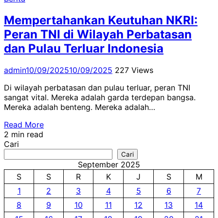
Mempertahankan Keutuhan NKRI:
Peran TNI di Wilayah Perbatasan
dan Pulau Terluar Indonesia
admin
10/09/2025
10/09/2025
227 Views
Di wilayah perbatasan dan pulau terluar, peran TNI
sangat vital. Mereka adalah garda terdepan bangsa.
Mereka adalah benteng. Mereka adalah…
Read More
2 min read
Cari
Cari
September 2025
S
S
R
K
J
S
M
1
2
3
4
5
6
7
8
9
10
11
12
13
14