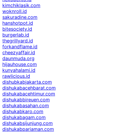
kimchiklasik.com
woknroll.id
sakuradine.com
hanshotpot.id
bitesociety.id
burgerlab.id
thegrillyard.id
forkandflame.id
cheezyaffair.id
daunmuda.org
hijauhouse.com
kunyahalami.id
rawlicious.id
dishubkabjakarta.com
dishukabacehbarat.com
dishukabacehtimur.com
dishukabbireuen.com
dishukabasahan.com
dishukabkaro.com
dishukabagam.com
dishukabsijunjung.com
dishukabpariaman.com