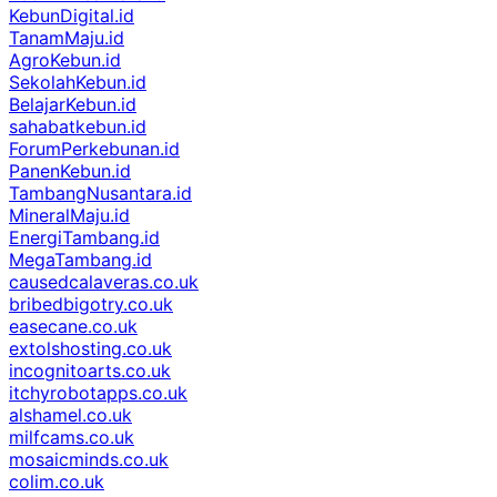
KebunDigital.id
TanamMaju.id
AgroKebun.id
SekolahKebun.id
BelajarKebun.id
sahabatkebun.id
ForumPerkebunan.id
PanenKebun.id
TambangNusantara.id
MineralMaju.id
EnergiTambang.id
MegaTambang.id
causedcalaveras.co.uk
bribedbigotry.co.uk
easecane.co.uk
extolshosting.co.uk
incognitoarts.co.uk
itchyrobotapps.co.uk
alshamel.co.uk
milfcams.co.uk
mosaicminds.co.uk
colim.co.uk