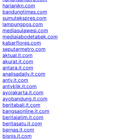
harianikn.com
bandungtimes.com
sumutekspres.com
lampungpos.com
mediasulawesi.com
mediajabodetabek.com
kabarflores.com
seputarmetro.com
aktual.it.com
akurat.it.com
antara.it.com
analisadaily.it.com
antv.it.com
antvklik.it.com
ayojakarta.it.com
ayobandung.it.com
beritabali.it.com
bangsaonline.it.com
beritajatim.it.com
beritasatu.it.com
bernas.it.com
bisnis.it.com