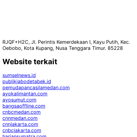
RJQF+H2C, Jl. Perintis Kemerdekaan I, Kayu Putih, Kec.
Oebobo, Kota Kupang, Nusa Tenggara Timur. 85228
Website terkait
sumselnews.id
publikjabodetabek.id
pemudapancasilamedan.com
ayokalimantan.com
ayosumut.com
bangsaoffline.com
cnbcmedan.com
cnnmedan.com
cnnjakarta.com
cnbcjakarta.com
hariansumatra.com