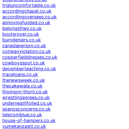
trialuncomfortable.co.uk
accordingchapel.co.uk
accordingoversees.co.uk
annoyingfunded.co.uk
belongsthey.co.uk
bootsrover.co.uk
burndeniers.co.uk
canadaperson.co.uk
conwayviolation.co.uk
copperfielddresses.co.uk
cowboysspot.co.uk
decemberteaching.co.uk
traceloans.co.uk
thenewsweek.co.uk
thecakewala.co.uk
thomson-thorn.co.uk
wrestlingagrees.co.uk
underneathfoiled.co.uk
spanosconcerns.co.uk
telecomblue.co.uk
house-of-hampers.co.uk
yumekanzashi.co.uk