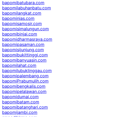
bapomibatubara.com
bapomilabuhanbatu.com
bapomilangkat.com
bapominias.com
bapomisamosir.com
bapomisimalungun.com
bapomibinjai.com
bapomidharmasraya.com
bapomipasaman.com
bapomisijunjung.com
bapomibukittinggi.com
bapomibanyuasin.com
bapomilahat.com
bapomilubuklinggau.com
bapomipalembang.com
bapomiPrabumulih.com
bapomibengkalis.com
bapomipelalawan.com
bapomidumai.com
bapomibatam.com
bapomibatanghari.com
bapomijambi.com