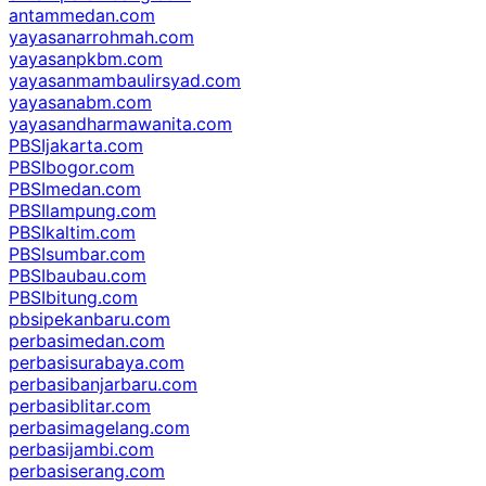
antammedan.com
yayasanarrohmah.com
yayasanpkbm.com
yayasanmambaulirsyad.com
yayasanabm.com
yayasandharmawanita.com
PBSIjakarta.com
PBSIbogor.com
PBSImedan.com
PBSIlampung.com
PBSIkaltim.com
PBSIsumbar.com
PBSIbaubau.com
PBSIbitung.com
pbsipekanbaru.com
perbasimedan.com
perbasisurabaya.com
perbasibanjarbaru.com
perbasiblitar.com
perbasimagelang.com
perbasijambi.com
perbasiserang.com