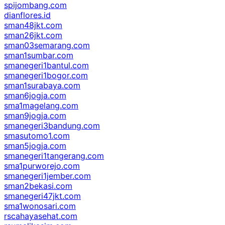
spijombang.com
dianflores.id
sman48jkt.com
sman26jkt.com
sman03semarang.com
sman1sumbar.com
smanegeri1bantul.com
smanegeri1bogor.com
sman1surabaya.com
sman6jogja.com
sma1magelang.com
sman9jogja.com
smanegeri3bandung.com
smasutomo1.com
sman5jogja.com
smanegeri1tangerang.com
sma1purworejo.com
smanegeri1jember.com
sman2bekasi.com
smanegeri47jkt.com
sma1wonosari.com
rscahayasehat.com