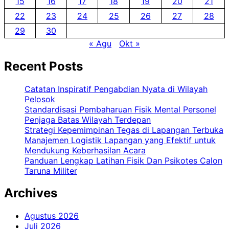
15
16
17
18
19
20
21
22
23
24
25
26
27
28
29
30
« Agu
Okt »
Recent Posts
Catatan Inspiratif Pengabdian Nyata di Wilayah
Pelosok
Standardisasi Pembaharuan Fisik Mental Personel
Penjaga Batas Wilayah Terdepan
Strategi Kepemimpinan Tegas di Lapangan Terbuka
Manajemen Logistik Lapangan yang Efektif untuk
Mendukung Keberhasilan Acara
Panduan Lengkap Latihan Fisik Dan Psikotes Calon
Taruna Militer
Archives
Agustus 2026
Juli 2026