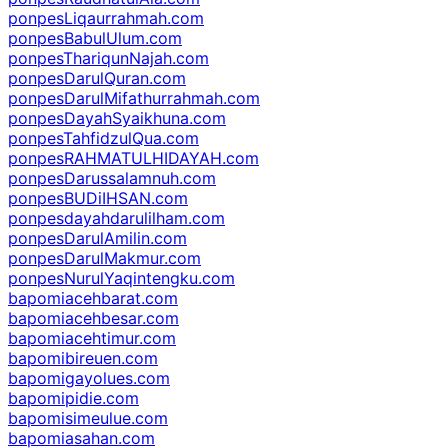
ponpesLiqaurrahmah.com
ponpesBabulUlum.com
ponpesThariqunNajah.com
ponpesDarulQuran.com
ponpesDarulMifathurrahmah.com
ponpesDayahSyaikhuna.com
ponpesTahfidzulQua.com
ponpesRAHMATULHIDAYAH.com
ponpesDarussalamnuh.com
ponpesBUDiIHSAN.com
ponpesdayahdarulilham.com
ponpesDarulAmilin.com
ponpesDarulMakmur.com
ponpesNurulYaqintengku.com
bapomiacehbarat.com
bapomiacehbesar.com
bapomiacehtimur.com
bapomibireuen.com
bapomigayolues.com
bapomipidie.com
bapomisimeulue.com
bapomiasahan.com