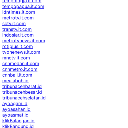
tempojogja.it.com
tempopapua.it.com
idntimes.it.com
metrotv.it.com
sctv.it.com
transtv.it.com
indosiar.it.com
metrotvnews.it.com
rctiplus.it.com
tvonenews.it.com
mnctv.it.com
cnnmedan.it.com
cnnmetro.it.com
cnnbali.it.com
meulaboh.id
tribunacehbarat.id
tribunacehbesar.id
tribunacehselatan.id
ayoagam.id
ayoasahan.id
ayoasmat.id
klikBalangan.id
klikBandung.id