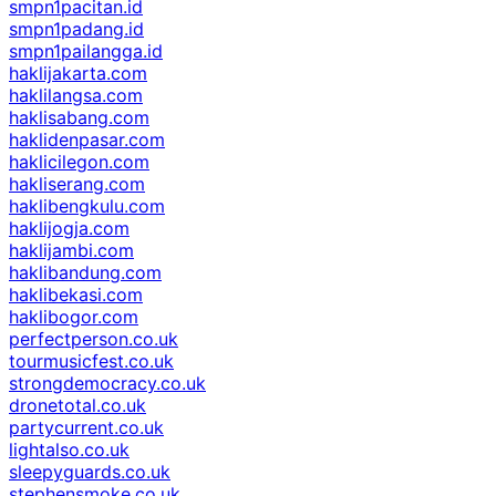
smpn1pacitan.id
smpn1padang.id
smpn1pailangga.id
haklijakarta.com
haklilangsa.com
haklisabang.com
haklidenpasar.com
haklicilegon.com
hakliserang.com
haklibengkulu.com
haklijogja.com
haklijambi.com
haklibandung.com
haklibekasi.com
haklibogor.com
perfectperson.co.uk
tourmusicfest.co.uk
strongdemocracy.co.uk
dronetotal.co.uk
partycurrent.co.uk
lightalso.co.uk
sleepyguards.co.uk
stephensmoke.co.uk