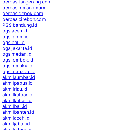
perbasitangerang.com
perbasimalang.com
perbasidepok.com
perbasicirebon.com
PGSIbandung.id
pgsiaceh.id
pgsijambi.id
pgsibali.id
pgsijakarta.id
pgsimedan.id
pgsilombok.id
pgsimaluku.id
pgsimanado.id
akmilsumbar.id
akmilpapua.id
akmilriau.id
akmilkalbar.id
akmilkalsel.id
akmilbali.id
akmilbanten.id
akmilaceh.id
akmiljabar.id
akmiljateng.id