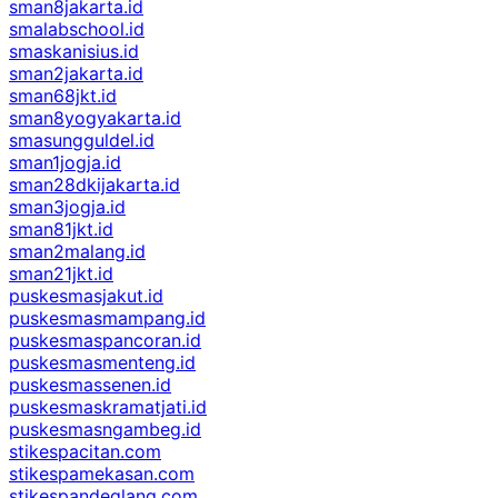
sman8jakarta.id
smalabschool.id
smaskanisius.id
sman2jakarta.id
sman68jkt.id
sman8yogyakarta.id
smasungguldel.id
sman1jogja.id
sman28dkijakarta.id
sman3jogja.id
sman81jkt.id
sman2malang.id
sman21jkt.id
puskesmasjakut.id
puskesmasmampang.id
puskesmaspancoran.id
puskesmasmenteng.id
puskesmassenen.id
puskesmaskramatjati.id
puskesmasngambeg.id
stikespacitan.com
stikespamekasan.com
stikespandeglang.com