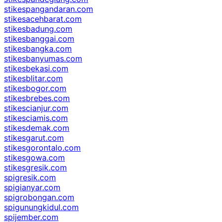
stikespangandaran.com
stikesacehbarat.com
stikesbadung.com
stikesbanggai.com
stikesbangka.com
stikesbanyumas.com
stikesbekasi.com
stikesblitar.com
stikesbogor.com
stikesbrebes.com
stikescianjur.com
stikesciamis.com
stikesdemak.com
stikesgarut.com
stikesgorontalo.com
stikesgowa.com
stikesgresik.com
spigresik.com
spigianyar.com
spigrobongan.com
spigunungkidul.com
spijember.com